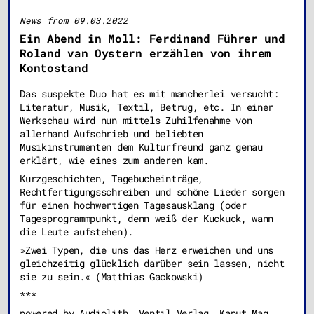
News from 09.03.2022
Ein Abend in Moll: Ferdinand Führer und
Roland van Oystern erzählen von ihrem
Kontostand
Das suspekte Duo hat es mit mancherlei versucht:
Literatur, Musik, Textil, Betrug, etc. In einer
Werkschau wird nun mittels Zuhilfenahme von
allerhand Aufschrieb und beliebten
Musikinstrumenten dem Kulturfreund ganz genau
erklärt, wie eines zum anderen kam.
Kurzgeschichten, Tagebucheinträge,
Rechtfertigungsschreiben und schöne Lieder sorgen
für einen hochwertigen Tagesausklang (oder
Tagesprogrammpunkt, denn weiß der Kuckuck, wann
die Leute aufstehen).
»Zwei Typen, die uns das Herz erweichen und uns
gleichzeitig glücklich darüber sein lassen, nicht
sie zu sein.« (Matthias Gackowski)
***
powered by Audiolith, Ventil Verlag, Kaput Mag,