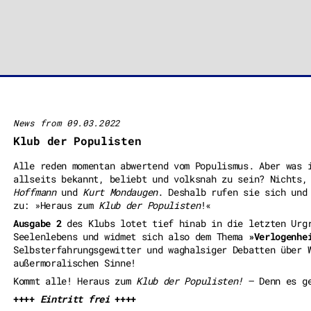
News from 09.03.2022
Klub der Populisten
Alle reden momentan abwertend vom Populismus. Aber was 
allseits bekannt, beliebt und volksnah zu sein? Nichts
Hoffmann
und
Kurt Mondaugen
. Deshalb rufen sie sich und
zu: »Heraus zum
Klub der Populisten
!«
Ausgabe 2
des Klubs lotet tief hinab in die letzten Urgr
Seelenlebens und widmet sich also dem Thema
»Verlogenhe
Selbsterfahrungsgewitter und waghalsiger Debatten über 
außermoralischen Sinne!
Kommt alle! Heraus zum
Klub der Populisten!
– Denn es g
++++
Eintritt frei
++++